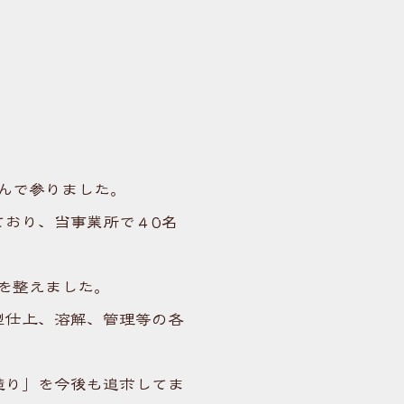
組んで参りました。
ており、当事業所で４0名
制を整えました。
型仕上、溶解、管理等の各
造り」を今後も追求してま