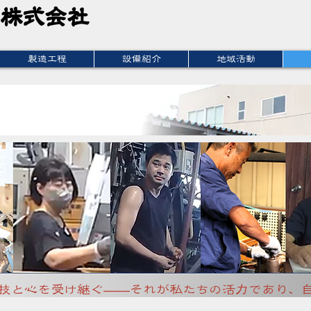
業株式会社
業株式会社
製造工程
設備紹介
地域活動
技と心を受け継ぐ——それが私たちの活力であり、