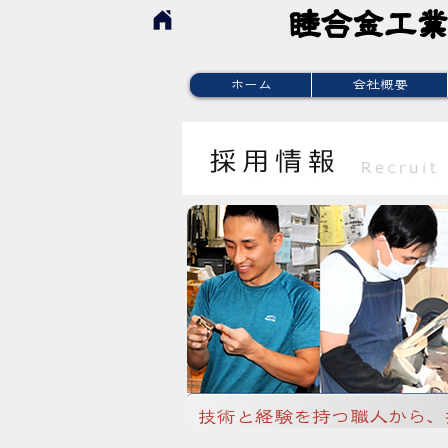
睦合金工
睦合金工
ホーム
会社概要
技術と経験を持つ職人から、