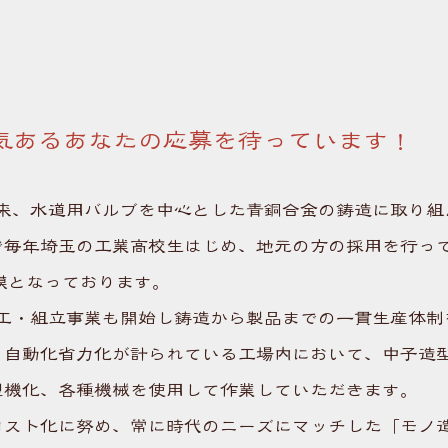
気あるあなたの応募を待っています！
以来、水道用バルブを中心とした青銅合金の鋳造に取り
で毎年埼玉の工業高校生はじめ、地元の方の採用を行っ
模となっております。
加工・組立事業も開始し鋳造から製品までの一貫生産体
、自動化省力化が計られている工場内において、中子造
型機化、各種機械を使用して作業していただきます。
コスト化に努め、常に時代のニーズにマッチした「モノ