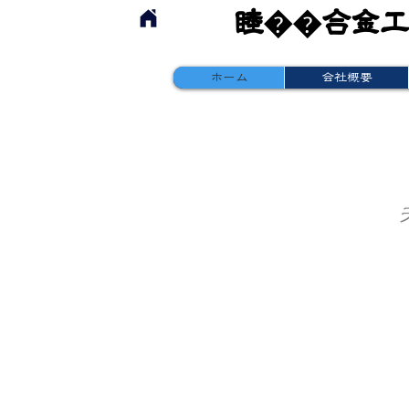
睦��合金
睦合金工
ホーム
会社概要