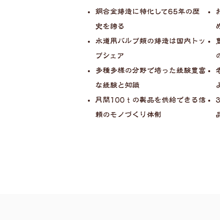
銅合金鋳造に特化して65年の歴
史を誇る
水道用バルブ類の鋳造は国内トッ
プシェア
多種多様の分野で培った経験豊富
な経験と知識
月間100ｔの製品を供給できる信
頼のモノづくり体制