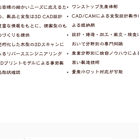
ワンストップ生産体制
お客様の細かいニーズに応えるた
CAD/CAMによる金型設計製作
め、製品と金型は3D CAD設計
よる短納期
豊富な情報をもとに、提案型のも
設計・鋳造・加工・組立・検査
のづくりを提供
おいて分野別の専門知識
老朽化した木型の3Dスキャンに
産業分野別に独自ノウハウによ
よるリバースエンジニアリング
高い製造技術
3Dプリントモデルによる事前製
量産小ロット対応が可能
品形状確認